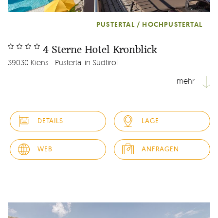
PUSTERTAL / HOCHPUSTERTAL
4 Sterne Hotel Kronblick
39030 Kiens - Pustertal in Südtirol
mehr
Unser 4 Sterne Wohlfühlhotel im Herzen Südtirols liegt im
wunderschönen Pustertal, umgeben von einer
DETAILS
LAGE
atemberaubenden Naturlandschaft. Tradition, moderner
Komfort und eine gediegene Atmosphäre verleihen
unserem Vier Sterne Hotel ein wohliges Ambiente, genau
WEB
ANFRAGEN
richtig um sich vom stressigen...