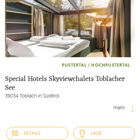
PUSTERTAL / HOCHPUSTERTAL
Special Hotels Skyviewchalets Toblacher
See
39034 Toblach in Südtirol
mehr
Die Sky View Chalets am malerischen Toblacher See
versprechen einzigartiges Verschmelzen mit der
DETAILS
LAGE
Natur. Das moderne Äußere der Chalets in Holz und Glas