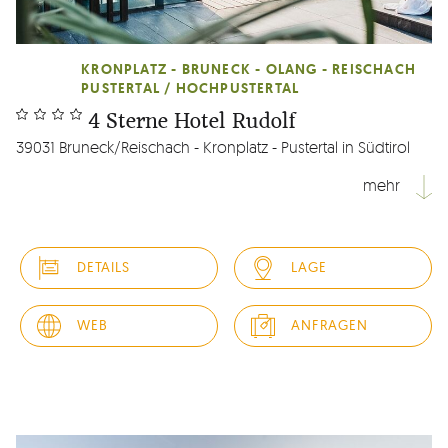
KRONPLATZ - BRUNECK - OLANG - REISCHACH
PUSTERTAL / HOCHPUSTERTAL
4 Sterne Hotel Rudolf
39031 Bruneck/Reischach - Kronplatz - Pustertal in Südtirol
mehr
Was wir tun kommt von Herzen. Genauso wie unser
Lächeln. Mit diesem heißen wir Sie in unserem 4-Sterne
DETAILS
LAGE
Hotel am Kronplatz auch Willkommen, zu Ihrem
wohlverdienten Urlaub. Und wir sind uns sicher, schon bald
werden Sie es spüren: das Gefühl angekommen zu sein
WEB
ANFRAGEN
und den Charme unseres Vier...