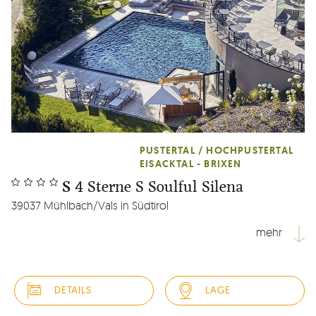
PUSTERTAL / HOCHPUSTERTAL
EISACKTAL - BRIXEN
S
4 Sterne S Soulful Silena
39037 Mühlbach/Vals in Südtirol
mehr
Mitten im idyllischen Hochtal Vals im Eisacktal auf 1.354
Metern Höhe, umgeben von heilenden Hochmoor-
DETAILS
LAGE
Pflanzen, begegnen Südtiroler Traditionen
südostasiatischen Wohlfühlgeheimnissen: Im 4 Sterne S -