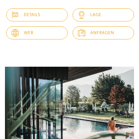
Willkommen im 4-Sterne Hotel in Vals - für Ihren Aktiv- und
Genussurlaub in Südtirol
DETAILS
LAGE
Sie sind durch und durch Südtirol-Fan oder wollen es
werden? Sie lieben die Südtiroler Berge, die gute Luft, die
einmalige alpin-mediterrane Küche, aber auch die Schlösser
WEB
ANFRAGEN
und Burgen und liebäugeln mit...