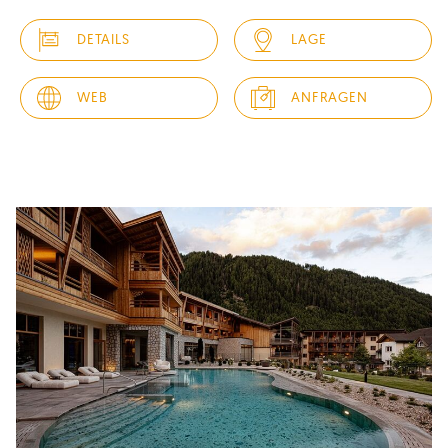
Hotel Sun. Nur 7 km vom Stadtzentrum Brixen, nur einige
DETAILS
LAGE
Kilometer von den zahlreichen Ski Oasen und nur wenige
Schritte vom Wanderparadies entfernt liegt unser herzlich
geführter Familienbetrieb am Apfelhochplateau von Natz.
WEB
ANFRAGEN
Erleben...