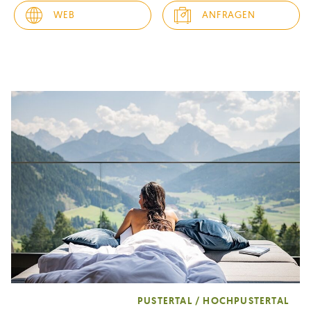
Hotel SILENA,
your soulful hotel in Südtirol
. Ein Ort, an dem
WEB
ANFRAGEN
man ankommen kann –...
PUSTERTAL / HOCHPUSTERTAL