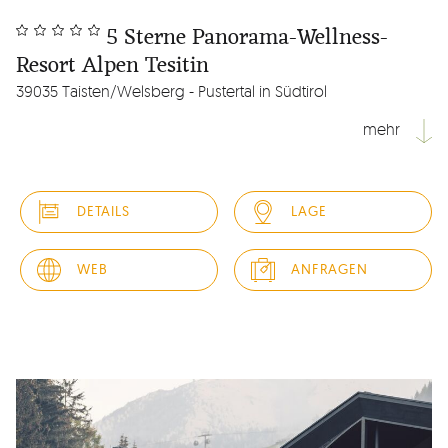
5 Sterne Panorama-Wellness-
Resort Alpen Tesitin
39035 Taisten/Welsberg - Pustertal in Südtirol
mehr
Unser Fünf Sterne Hotel Alpen Tesitin, ein Kleinod mit viel
Ruhe, Erholung und Natur, liegt auf einem ruhigen sonnigen
DETAILS
LAGE
Panoramaplateau, eingebettet zwischen Wiesen und
Wäldern im Pustertal - umgeben von der traumhaften
Bergkulisse der Dolomiten, im schönen Südtirol. Die
WEB
ANFRAGEN
herrliche...