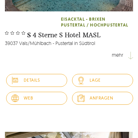
EISACKTAL - BRIXEN
PUSTERTAL / HOCHPUSTERTAL
S
4 Sterne S Hotel MASL
39037 Vals/Mühlbach - Pustertal in Südtirol
mehr
Hotel MASL – Entspannung & Erlebnis für alle
Generationen. Dank der einzigartigen Lage mitten im
DETAILS
LAGE
Skigebiet starten Sie direkt vom Hotel auf die Piste.
Im
exklusiven Adults only Spa
des Hotels MASL finden Sie
Ruhe und Erholung: wohltuende Pools, erfrischende
WEB
ANFRAGEN
Saunen und individuell...