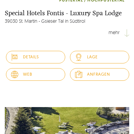
PUSTERTAL / HOCHPUSTERTAL
Special Hotels Fontis - Luxury Spa Lodge
39030 St. Martin - Gsieser Tal in Südtirol
mehr
IHRE LUXURY SPA LODGE IN SÜDTIROL
Die legere Art, Urlaub in Südtirol ganz in der Nähe vom
DETAILS
LAGE
Kronplatz, auf ganz hohem Niveau zu genießen. Dort, wo
sich Luxus, Service, Nachhaltigkeit, Natur und Design die
Hand reichen – in der neuen FONTIS luxury spa lodge im
WEB
ANFRAGEN
wunderschönen Gsieser Tal.
Gä...