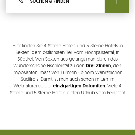
SUCHEN & FINDEN
Suchen
Südtirols
REGIONEN
Urlaubs
Hier finden Sie 4-Sterne Hotels und 5-Sterne Hotels in
THEMEN
Sexten, dem östlichsten Teil vom Hochpustertal, in
Südtirol. Von Sexten aus gelangt man durch das
wunderschöne Fischleintal zu den
Drei Zinnen
, den
TOP
imposanten, massiven Türmen - einem Wahrzeichen
RESTAURANTS
Südtirols. Damit ist man auch schon mitten im
Weltnaturerbe der
einzigartigen Dolomiten
. Viele 4
Top
Sterne und 5 Sterne Hotels bieten Urlaub vom Feinsten!
LAST MINUTE