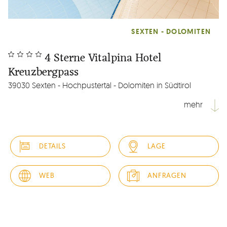
SEXTEN - DOLOMITEN
4 Sterne Vitalpina Hotel
Kreuzbergpass
39030 Sexten - Hochpustertal - Dolomiten in Südtirol
mehr
Vier Sterne Vitalpina Hotel Kreuzbergpass auf 1.636 m, ruhig
gelegen inmitten der schönen Berg- & Naturwelt der
DETAILS
LAGE
Dolomiten am Übergang zwischen Südtirol & der Provinz
Belluno. Stilvolles 4 Sterne Hotel mit rustikaler sowie
moderner Einrichtung, gemütlichen Zimmern &
WEB
ANFRAGEN
komfortablen Suiten...