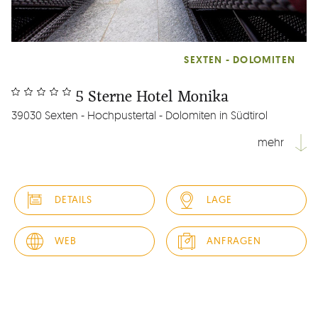
SEXTEN - DOLOMITEN
5 Sterne Hotel Monika
39030 Sexten - Hochpustertal - Dolomiten in Südtirol
mehr
Ankommen, aufatmen, sich wohlfühlen, Freiraum genießen -
im 5 Sterne Hotel… Im SPA mit Sky-Infinity-Outdoor-Pool
DETAILS
LAGE
schwimmen Sie auf die Dolomitenkulisse der Sextner
Sonnenuhr zu. Im edlen Hallenbad und im Whirlpool perlt
das Bergquellwasser von Ihrer Haut. Saunaaufgüsse,
WEB
ANFRAGEN
Massagen, Bäder...