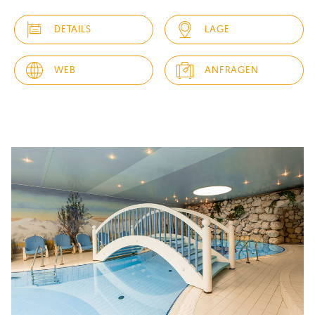
das Family Resort Rainer, bestehend aus dem 4 Sterne S
DETAILS
LAGE
Hotel und den Residencen für Designliebhaber. Unser
Resort bietet eine atemberaubende Wellnessanlage auf
2000 m², das Dolomit-Panorama-SPA mit Außen-, Innen- und
WEB
ANFRAGEN
Kinderbecken,...