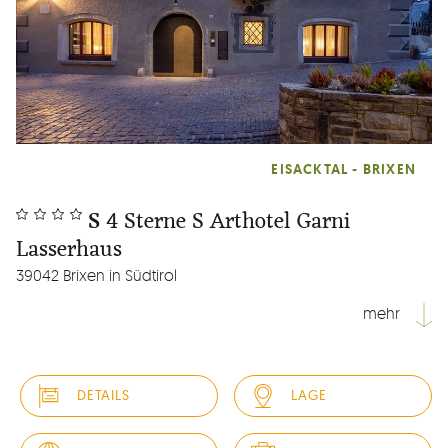
EISACKTAL - BRIXEN
S
4 Sterne S Arthotel Garni
Lasserhaus
39042 Brixen in Südtirol
mehr
Das Lasserhaus befindet sich in zentraler Lage am Eisackufer,
am Eingang von Stufels, dem ältesten Stadtteil von Brixen.
DETAILS
LAGE
Die denkmalgeschützte, aristokratische Residenz aus dem
Jahr 1642 sticht durch seine farbenfrohen Wandmalereien
an der Hausfassade ins Auge. Das Haus wurde 2023...