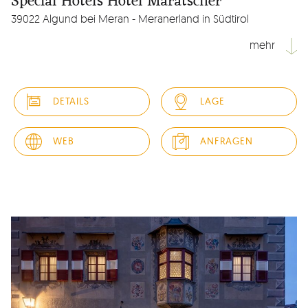
Special Hotels Hotel Maratscher
39022 Algund bei Meran - Meranerland in Südtirol
mehr
Ein kleines, feines Hotel mit ganz besonderem Flair. Im
Kulturhotel Maratscher begegnen sich Kunst & Poesie. Im
DETAILS
LAGE
exklusiv gestalteten Ambiente in sonniger Hanglage
versprüht jedes individuell eingerichtete Zimmer eine ganz
besondere Stimmung. Und im wunderschönen Garten
WEB
ANFRAGEN
werden Sie die...