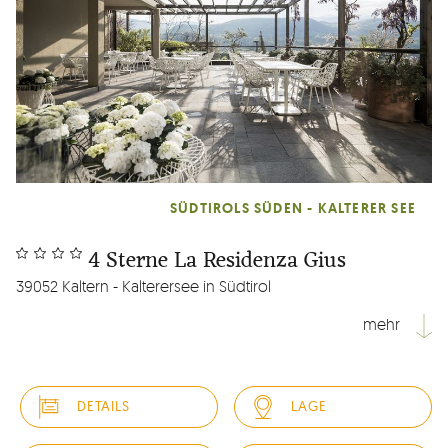
SÜDTIROLS SÜDEN - KALTERER SEE
4 Sterne La Residenza Gius
39052 Kaltern - Kalterersee in Südtirol
mehr
Mitten in den Weinbergen an der Südtiroler Weinstraße. Sie
genießen den Komfort eines Vier-Sterne Designhotels und
DETAILS
LAGE
die maximale Freiheit einer privaten Residenz in exklusiven
und privaten Studio-Suiten. Einzigartig ist die Panorama-