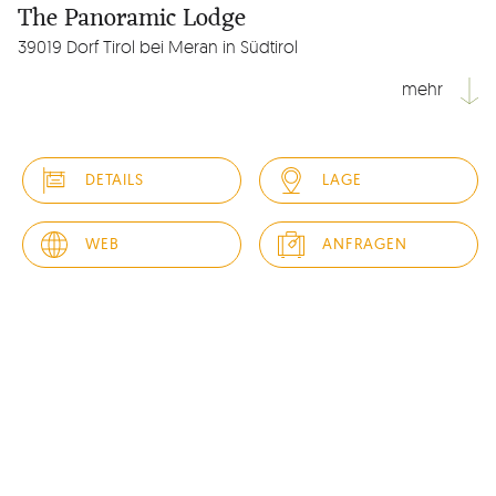
The Panoramic Lodge
39019 Dorf Tirol bei Meran in Südtirol
mehr
In bester Südhanglage in den Südtiroler Alpen kommt das 4
Sterne S Hotel dem Paradies ganz himmlisch nah.
DETAILS
LAGE
Unglaublich sind die Ruhe, die das 4 Sterne S Hotel
Küglerhof umgibt, die Bergwiesen und der nahe Wald des
Naturparks, uneingeschränkt der Blick in die Ferne. Unser
WEB
ANFRAGEN
Haus in Dorf...