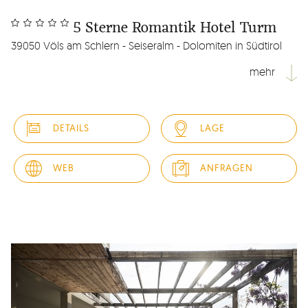
5 Sterne Romantik Hotel Turm
39050 Völs am Schlern - Seiseralm - Dolomiten in Südtirol
mehr
Im Zentrum des idyllischen Ortes Völs am Schlern befindet
sich das 5 Sterne Romantik Hotel Turm. Wohnen Sie in alten
DETAILS
LAGE
Gewölben und luxuriösen Suiten mit modernem Design in
Mauern aus dem 13. Jahrhundert, entspannen Sie in einem
besonderen Wellnessbereich, genießen Sie das
WEB
ANFRAGEN
Abendessen im...